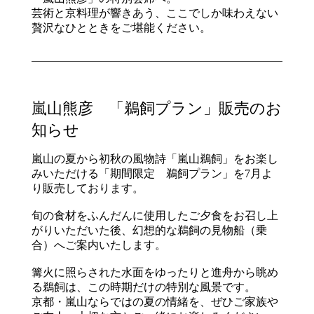
芸術と京料理が響きあう、ここでしか味わえない
贅沢なひとときをご堪能ください。
嵐山熊彦 「鵜飼プラン」販売のお
知らせ
嵐山の夏から初秋の風物詩「嵐山鵜飼」をお楽し
みいただける「期間限定 鵜飼プラン」を7月よ
り販売しております。
旬の食材をふんだんに使用したご夕食をお召し上
がりいただいた後、幻想的な鵜飼の見物船（乗
合）へご案内いたします。
篝火に照らされた水面をゆったりと進舟から眺め
る鵜飼は、この時期だけの特別な風景です。
京都・嵐山ならではの夏の情緒を、ぜひご家族や